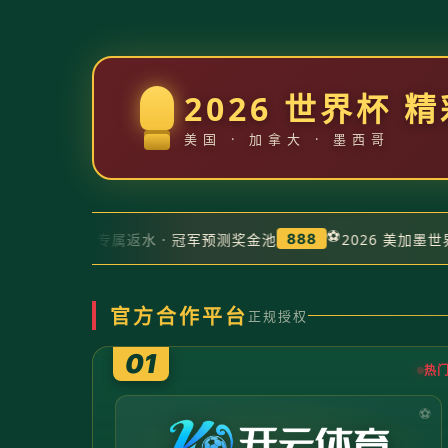
2026 世界杯 
美国 · 加拿大 · 墨西哥
🏆
⚽
竞猜专属返水 · 冠军预测奖金池
2026 美加墨世界杯
8
888
官方合作平台
正规授权
01
热