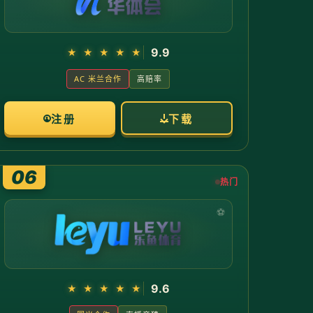
9.9
★ ★ ★ ★ ★
AC 米兰合作
高赔率
注册
下载
06
热门
9.6
★ ★ ★ ★ ★